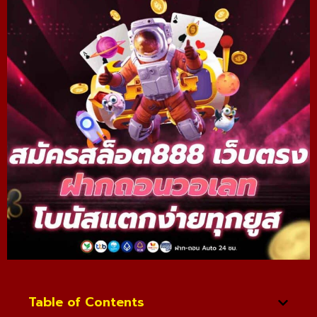
Table of Contents