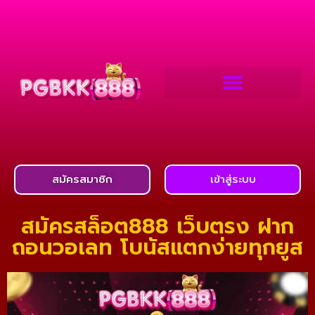
สมัครสมาชิก
เข้าสู่ระบบ
สมัครสล็อต888 เว็บตรง ฝาก
ถอนวอเลท โบนัสแตกง่ายทุกยูส