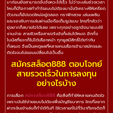
มาก่อนยังสามารถจับจังหวะได้เร็ว ไม่ว่าจะเล่นช่วงเวลา
ไหนก็มีโอกาสทำกำไรแบบไม่ต้องมานั่งวิเคราะห์ให้เครียด
ตัวเกมก็อัปเดตใหม่อยู่ตลอด กราฟิกสวย เล่นเพลิน
และรองรับการเล่นผ่านมือถือเต็มรูปแบบ ใครที่กลัวว่า
ยุ่งยากก็สบายใจได้เลย เพราะทุกอย่างถูกจัดมาแบบใช้
งานง่าย สายชิวหรือสายจริงจังก็เล่นได้หมด อีกทั้ง
โบนัสที่แจกก็ไม่ได้เลือกหน้า ทุกยูสมีสิทธิ์ได้เท่ากัน
ทั้งหมด จึงเป็นเหตุผลที่หลายคนเลือกเข้ามาสมัครและ
ติดใจจนไม่ยอมเปลี่ยนไปเว็บอื่น
สมัครสล็อต888 ตอบโจทย์
สายรวดเร็วในการลงทุน
อย่างไรบ้าง
การเลือก
สมัครสล็อต888
คือสิ่งที่ทำให้หลายคนติดใจ
เพราะมันใช้ง่ายแบบไม่ต้องพึ่งบัญชีธนาคาร ใครที่อยาก
ฝากเงินเข้าเล่นก็ทำได้ทันที ใช้เวลาแค่ไม่กี่วินาทีเครดิตก็