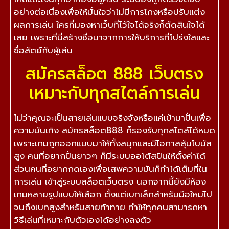
อย่างต่อเนื่องเพื่อให้มั่นใจว่าไม่มีการโกงหรือปรับแต่ง
ผลการเล่น ใครที่มองหาเว็บที่ไว้ใจได้จริงก็ตัดสินใจได้
เลย เพราะที่นี่สร้างชื่อมาจากการให้บริการที่โปร่งใสและ
ซื่อสัตย์กับผู้เล่น
สมัครสล็อต 888 เว็บตรง
เหมาะกับทุกสไตล์การเล่น
ไม่ว่าคุณจะเป็นสายเล่นแบบจริงจังหรือแค่เข้ามาปั่นเพื่อ
ความบันเทิง สมัครสล็อต888 ก็รองรับทุกสไตล์ได้หมด
เพราะเกมถูกออกแบบมาให้ทั้งสนุกและมีโอกาสลุ้นโบนัส
สูง คนที่อยากปั่นยาวๆ ก็มีระบบออโต้สปินให้ตั้งค่าได้
ส่วนคนที่อยากกดเองเพื่อเสพความมันก็ทำได้เต็มที่ใน
การเล่น เข้าสู่ระบบสล็อตเว็บตรง นอกจากนี้ยังมีห้อง
เกมหลายรูปแบบให้เลือก ตั้งแต่เบทเล็กสำหรับมือใหม่ไป
จนถึงเบทสูงสำหรับสายท้าทาย ทำให้ทุกคนสามารถหา
วิธีเล่นที่เหมาะกับตัวเองได้อย่างลงตัว