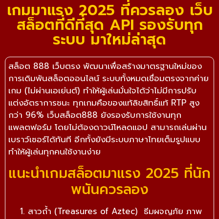
เกมมาแรง 2025 ที่ควรลอง เว็บ
สล็อตที่ดีที่สุด API รองรับทุก
ระบบ มาใหม่ล่าสุด
สล็อต 888 เว็บตรง พัฒนาเพื่อสร้างมาตรฐานใหม่ของ
การเดิมพันสล็อตออนไลน์ ระบบทั้งหมดเชื่อมตรงจากค่าย
เกม (ไม่ผ่านเอเย่นต์) ทำให้ผู้เล่นมั่นใจได้ว่าไม่มีการปรับ
แต่งอัตราการชนะ ทุกเกมคือของแท้ลิขสิทธิ์แท้ RTP สูง
กว่า 96% เว็บสล็อต888 ยังรองรับการใช้งานทุก
แพลตฟอร์ม โดยไม่ต้องดาวน์โหลดแอป สามารถเล่นผ่าน
เบราว์เซอร์ได้ทันที อีกทั้งยังมีระบบภาษาไทยเต็มรูปแบบ
ทำให้ผู้เล่นทุกคนใช้งานง่าย
แนะนำเกมสล็อตมาแรง 2025 ที่นัก
พนันควรลอง
สาวถ้ำ (Treasures of Aztec) ธีมผจญภัย ภาพ