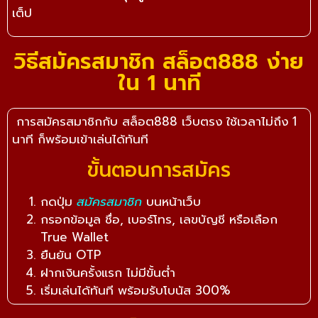
เต็ป
วิธีสมัครสมาชิก สล็อต888 ง่าย
ใน 1 นาที
การสมัครสมาชิกกับ สล็อต888 เว็บตรง ใช้เวลาไม่ถึง 1
นาที ก็พร้อมเข้าเล่นได้ทันที
ขั้นตอนการสมัคร
กดปุ่ม
สมัครสมาชิก
บนหน้าเว็บ
กรอกข้อมูล ชื่อ, เบอร์โทร, เลขบัญชี หรือเลือก
True Wallet
ยืนยัน OTP
ฝากเงินครั้งแรก ไม่มีขั้นต่ำ
เริ่มเล่นได้ทันที พร้อมรับโบนัส 300%