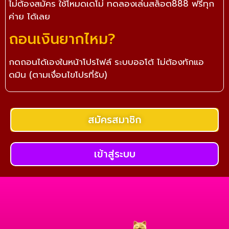
ไม่ต้องสมัคร ใช้โหมดเดโม่ ทดลองเล่นสล็อต888 ฟรีทุก
ค่าย ได้เลย
ถอนเงินยากไหม?
กดถอนได้เองในหน้าโปรไฟล์ ระบบออโต้ ไม่ต้องทักแอ
ดมิน (ตามเงื่อนไขโปรที่รับ)
สมัครสมาชิก
เข้าสู่ระบบ