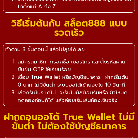
ได้ตั้งแต่ A ถึง Z
วิธีเริ่มต้นกับ สล็อต888 แบบ
รวดเร็ว
ทำตาม 3 ขั้นตอนนี้ แล้วไปลุยได้เลย
สมัครสมาชิก กรอกชื่อ เบอร์โทร และตั้งรหัสผ่าน
ยืนยัน OTP ให้เรียบร้อย
เชื่อม True Wallet หรือบัญชีธนาคาร ฝากเริ่มต้น
0 บาท ไม่มีขั้นต่ำ ระบบออโต้เข้ายอดใน 10 วินาที
เลือกรับโปร เดโม่ จะรับโบนัสต้อนรับหรือเข้าโหมด
ทดลองก่อนก็ได้ แล้วค่อยเริ่มเล่นห้องเงินจริง
ฝากถอนออโต้ True Wallet ไม่มี
ขั้นต่ำ ไม่ต้องใช้บัญชีธนาคาร