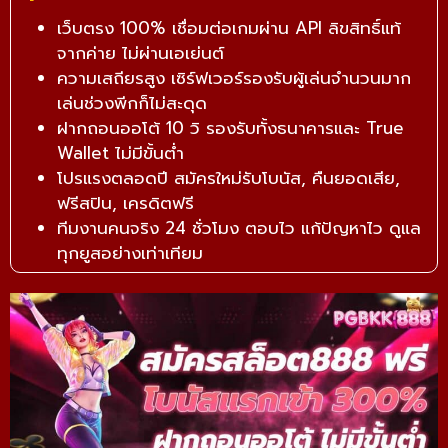
เว็บตรง 100% เชื่อมต่อเกมผ่าน API ลิขสิทธิ์แท้
จากค่าย ไม่ผ่านเอเย่นต์
ความเสถียรสูง เซิร์ฟเวอร์รองรับผู้เล่นจำนวนมาก
เล่นช่วงพีกก็ไม่สะดุด
ฝากถอนออโต้ 10 วิ รองรับทั้งธนาคารและ True
Wallet ไม่มีขั้นต่ำ
โปรแรงตลอดปี สมัครใหม่รับโบนัส, คืนยอดเสีย,
ฟรีสปิน, เครดิตฟรี
ทีมงานคนจริง 24 ชั่วโมง ตอบไว แก้ปัญหาไว ดูแล
ทุกยูสอย่างเท่าเทียม