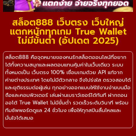
สล็อต888 เว็บตรง เว็บใหญ่
แตกหนักทุกเกม True Wallet
ไม่มีขั้นต่ำ (อัปเดต 2025)
สล็อต888 คือจุดหมายของคนรักสล็อตออนไลน์ที่อยาก
ได้ทั้งความสนุกและผลตอบแทนคุ้มค่าในเว็บเดียว ระบบ
ทั้งหมดเป็น เว็บตรง 100% เชื่อมเกมด้วย API แท้จาก
ค่ายต่างประเทศ โดยไม่มีตัวกลาง จึงโปร่งใส ตรวจสอบได้
และยุติธรรมต่อผู้เล่น ทุกอย่างออกแบบให้ใช้งานง่ายบนมือ
ถือและคอมพิวเตอร์ เล่นผ่านเบราว์เซอร์ได้ทันที ฝากถอน
ออโต้ True Wallet ไม่มีขั้นต่ำ รวดเร็วระดับวินาที พร้อม
ทีมซัพพอร์ตดูแล 24 ชั่วโมง เพื่อให้ทุกสปินลื่นไหลและ
มั่นใจได้เสมอ